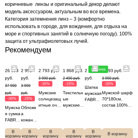
коричневые линзы и оригинальный декор делают
модель аксессуаром, актуальным во все времена.
Категория затемнения линз – 3 (комфортно
использовать в городе, для вождения, для отдыха на
море и спортивных занятий в солнечную погоду). 100%
защита от ультрафиолетовых лучей.
Рекомендуем
Новинка
26 593
2 993
2 793 руб.
1 868 руб.
2 990
2 793 руб.
руб.
руб.
руб.
3 990 руб.
2 490 руб.
3 990 руб.
-30%
-25%
-30%
37 990
3 990
Шапка
Мужские
Текстильн
Мужской шарф
руб.
руб.
мужская
-30%
-25%
солнцезащ
ые
70*180см,
FABRET
итные очки
мужские
состав 100%
TI
Мужска
Обложк
FABRETTI
перчатки
полиэстер,FAB
DFRG6
я сумка
а
SEG043-
FABRETTI
RETTI, VGW5-
2-12f
FABRE
кожаная
12b
JDG4-2
12
TTI
FABRET
В
В
В
В
В
L15612
TI
В корзину
корзину
корзину
корзину
корзину
корзину