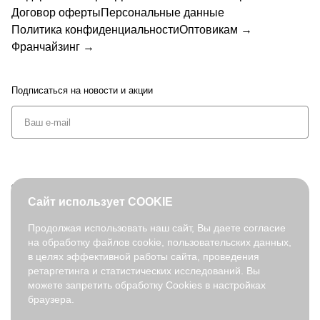
Договор оферты
Персональные данные
Политика конфиденциальности
Оптовикам →
Франчайзинг →
Подписаться
на новости и акции
+7 (495) 127-08-52
Сайт использует COOKIE
order@fabretti.ru
Продолжая использовать наш сайт, Вы даете согласие
на обработку файлов cookie, пользовательских данных,
© 2026. fabretti.ru. Все права защищены
в целях эффективной работы сайта, проведения
На информационном ресурсе применяются
рекомендательные
ретаргетинга и статистических исследований. Вы
технологии
.
можете запретить обработку Cookies в настройках
браузера.
Все ресурсы сайта fabretti.ru, включая (но не ограничиваясь)
текстовую, графическую, фотографическую и видео информацию,