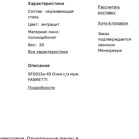
Характеристики
Рассчитать
Состав
:
нержавеющая
доставку
сталь
Хочу в подарок
Цвет
:
антрацит
Материал линз
:
Заказ
поликарбонат
подтверждается
Вес
:
30
звонком
Менеджера
Все характеристики
Описание
SFG013a-45 Очки с/з муж.
FABRETTI
Подробности
флексовое. Однотонные линзы в