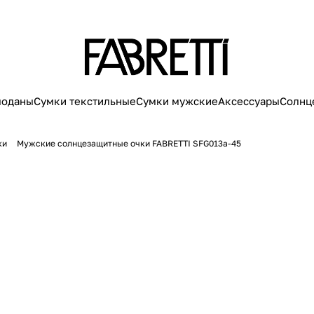
моданы
Сумки текстильные
Сумки мужские
Аксессуары
Солнц
ки
Мужские солнцезащитные очки FABRETTI SFG013a-45