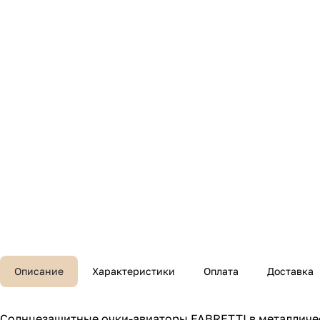
Описание
Характеристики
Оплата
Доставка
Солнцезащитные очки-авиаторы FABRETTI в металличе