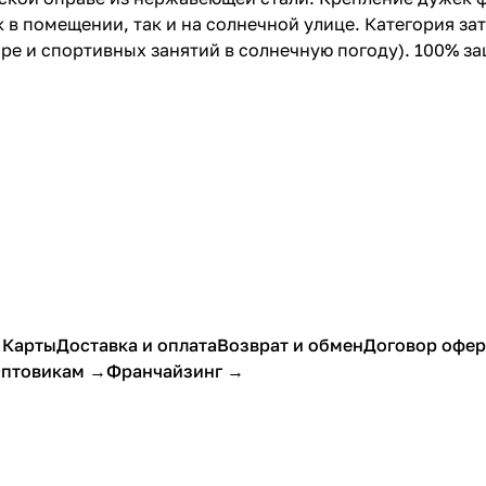
 в помещении, так и на солнечной улице. Категория за
оре и спортивных занятий в солнечную погоду). 100% з
 Карты
Доставка и оплата
Возврат и обмен
Договор офе
птовикам →
Франчайзинг →