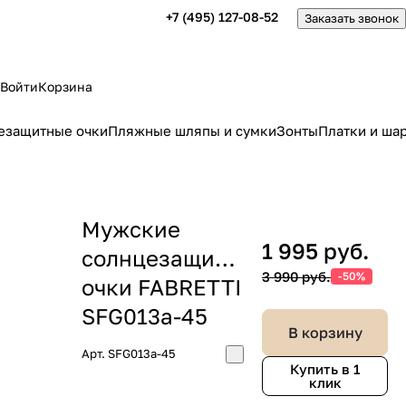
+7 (495) 127-08-52
Заказать звонок
Войти
Корзина
езащитные очки
Пляжные шляпы и сумки
Зонты
Платки и ша
Мужские
1 995 руб.
солнцезащитные
3 990 руб.
-50%
очки FABRETTI
SFG013a-45
В корзину
Арт.
SFG013a-45
Купить в 1
клик