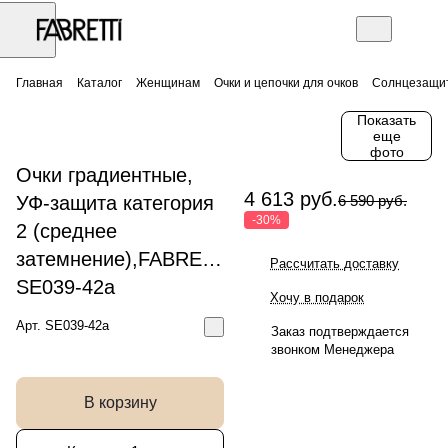
Главная
Каталог
Женщинам
Очки и цепочки для очков
Солнцезащит
Показать
еще
фото
Очки градиентные,
4 613 руб.
УФ-защита категория
6 590 руб.
-30%
2 (среднее
затемнение),FABRETTI
Рассчитать доставку
SE039-42a
Хочу в подарок
Арт.
SE039-42a
Заказ подтверждается
звонком Менеджера
В корзину