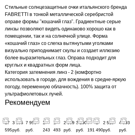
Стильные солнцезащитные очки итальянского бренда
FABRETTI в тонкой металлической серебристой
оправе формы "кошачий глаз". Градиентные серые
линзы позволяют видеть одинаково хорошо как в
помещении, так и на солнечной улице. Форма
«кошачий глаз» со слегка вытянутыми уголками
визуально приподнимает скулы и создает иллюзию
более выразительных глаз. Оправа подходит для
круглых и квадратных форм лица.
Категория затемнения линз - 2 (комфортно
использовать в городе, для вождения в средне-яркую
погоду, переменную облачность). 100% защита от
ультрафиолетовых лучей.
Рекомендуем
17
3 995
7 990
2
1
2 399
3 190
7
2
2 513
4 893
595
руб.
руб.
243
493
руб.
руб.
191
490
руб.
руб.