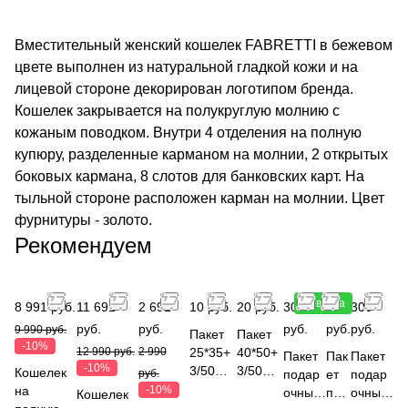
Вместительный женский кошелек FABRETTI в бежевом
цвете выполнен из натуральной гладкой кожи и на
лицевой стороне декорирован логотипом бренда.
Кошелек закрывается на полукруглую молнию с
кожаным поводком. Внутри 4 отделения на полную
купюру, разделенные карманом на молнии, 2 открытых
боковых кармана, 8 слотов для банковских карт. На
тыльной стороне расположен карман на молнии. Цвет
фурнитуры - золото.
Рекомендуем
Новинка
8 991 руб.
11 691
2 691
10 руб.
20 руб.
300
300
300
руб.
руб.
руб.
руб.
руб.
9 990 руб.
Пакет
Пакет
-10%
12 990 руб.
2 990
25*35+
40*50+
Пакет
Пак
Пакет
-10%
3/50
3/50
Кошелек
руб.
подар
ет
подар
мкм,
мкм,
на
-10%
очный
под
очный
Кошелек
ПСД
ПСД