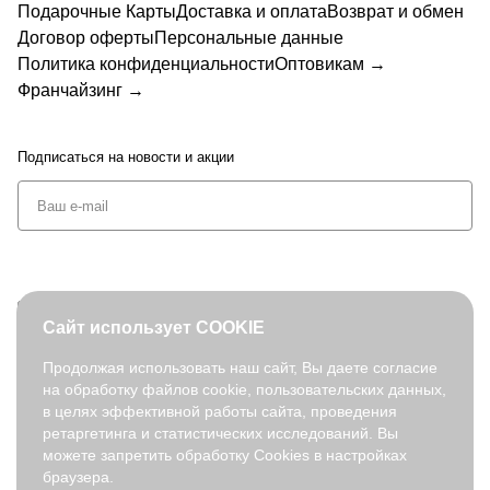
Подарочные Карты
Доставка и оплата
Возврат и обмен
Договор оферты
Персональные данные
Политика конфиденциальности
Оптовикам →
Франчайзинг →
Подписаться
на новости и акции
+7 (495) 127-08-52
Сайт использует COOKIE
order@fabretti.ru
Продолжая использовать наш сайт, Вы даете согласие
на обработку файлов cookie, пользовательских данных,
© 2026. fabretti.ru. Все права защищены
в целях эффективной работы сайта, проведения
На информационном ресурсе применяются
рекомендательные
ретаргетинга и статистических исследований. Вы
технологии
.
можете запретить обработку Cookies в настройках
браузера.
Все ресурсы сайта fabretti.ru, включая (но не ограничиваясь)