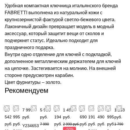
Удобная компактная ключница итальянского бренда
FABRETTI выполнена из натуральной кожи с
крупнозернистой фактурой светло-бежевого цвета.
Лаконичный дизайн превращает модель в модный
аксессуар, который защитит вещи от сколов и
подчеркнет статус. Идеально подходит для
праздничного подарка.
Внутри одно отделение для ключей с подкладкой,
дополненное металлическим держателем для ключей
на цепочке. Застегивается на молнию. На внешней
стороне предусмотрен карабин.
Цвет фурнитуры – золото.
Рекомендуем
19
3
7 990
5 993
1
1 495
2
7
1
2
1 253
542
995
руб.
руб.
194
руб.
690
191
490
995
руб.
руб.
руб.
руб.
руб.
руб.
руб.
руб.
7 990
2 990 руб.
1 790
Y234653
-50%