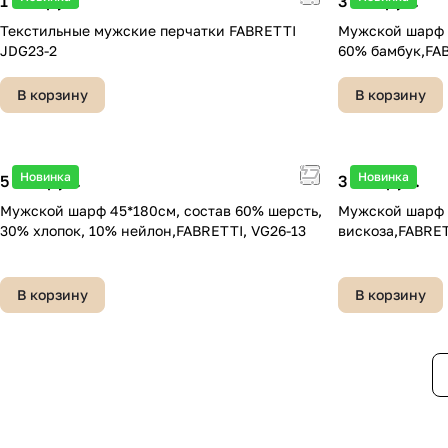
1 990 руб.
3 590 руб.
Текстильные мужские перчатки FABRETTI
Мужской шарф 3
JDG23-2
60% бамбук,FAB
В корзину
В корзину
Новинка
Новинка
5 090 руб.
3 490 руб.
Мужской шарф 45*180см, состав 60% шерсть,
Мужской шарф 
30% хлопок, 10% нейлон,FABRETTI, VG26-13
вискоза,FABRET
В корзину
В корзину