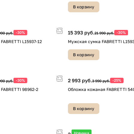
В корзину
15 393 руб.
-30%
-30%
990 руб.
21 990 руб.
FABRETTI L15937-12
Мужская сумка FABRETTI L1593
В корзину
2 993 руб.
-30%
-25%
990 руб.
3 990 руб.
 FABRETTI 98962-2
Обложка кожаная FABRETTI 54
В корзину
Новинка