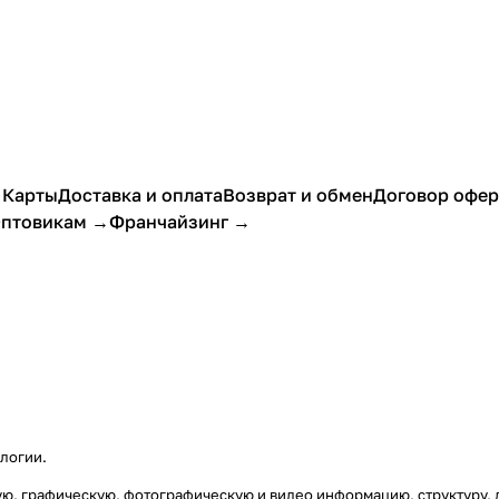
 Карты
Доставка и оплата
Возврат и обмен
Договор офе
птовикам →
Франчайзинг →
ологии
.
стовую, графическую, фотографическую и видео информацию, структур