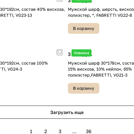
3 490 руб.
0*192см, состав 40% вискоза,
Мужской шарф, шерсть, вискоз
RETTI, VG23-13
полиэстер, *, FABRETTI VG22-8
В корзину
Новинка
3 490 руб.
30*192см, состав 100%
Мужской шарф 30*178см, соста
TI, VG24-3
15% вискоза, 10% нейлон, 65%
полиэстер,FABRETTI, VG21-3
В корзину
Загрузить еще
1
2
3
...
36