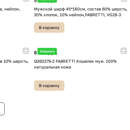
5 090 руб.
а, нейлон,
Мужской шарф 45*180см, состав 60% шерсть,
30% хлопок, 10% нейлон,FABRETTI, VG28-3
В корзину
Новинка
8 990 руб.
в 10% шерсть,
Q260279-2 FABRETTI Кошелек муж. 100%
натуральная кожа
В корзину