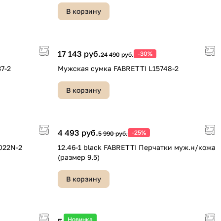
В корзину
17 143 руб.
-30%
24 490 руб.
7-2
Мужская сумка FABRETTI L15748-2
В корзину
4 493 руб.
-25%
5 990 руб.
022N-2
12.46-1 black FABRETTI Перчатки муж.н/кожа
(размер 9.5)
В корзину
Новинка