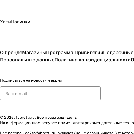
Хиты
Новинки
О бренде
Магазины
Программа Привилегий
Подарочные
Персональные данные
Политика конфиденциальности
О
Подписаться
на новости и акции
© 2026. fabretti.ru. Все права защищены
На информационном ресурсе применяются
рекомендательные техн
Все ресурсы сайта fabretti.ru, включая (но не ограничиваясь) тек