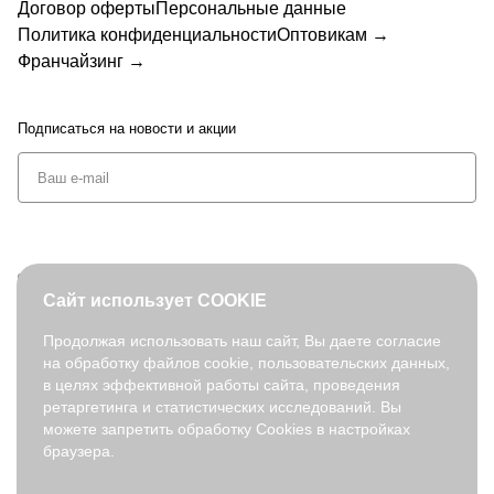
Договор оферты
Персональные данные
Политика конфиденциальности
Оптовикам →
Франчайзинг →
Подписаться
на новости и акции
+7 (495) 127-08-52
Сайт использует COOKIE
order@fabretti.ru
Продолжая использовать наш сайт, Вы даете согласие
на обработку файлов cookie, пользовательских данных,
© 2026. fabretti.ru. Все права защищены
в целях эффективной работы сайта, проведения
На информационном ресурсе применяются
рекомендательные
ретаргетинга и статистических исследований. Вы
технологии
.
можете запретить обработку Cookies в настройках
браузера.
Все ресурсы сайта fabretti.ru, включая (но не ограничиваясь)
текстовую, графическую, фотографическую и видео информацию,