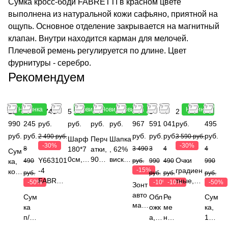
Сумка кросс-боди FABRETTI в красном цвете
выполнена из натуральной кожи сафьяно, приятной на
ощупь. Основное отделение закрывается на магнитный
клапан. Внутри находится карман для мелочей.
Плечевой ремень регулируется по длине. Цвет
фурнитуры - серебро.
Рекомендуем
Новинка
Новинка
Новинка
Новинка
Новинка
21
4
1 743
5 990
1 990
3 290
2
3
4
2 513
2
990
245
руб.
руб.
руб.
руб.
967
591
041
руб.
495
руб.
руб.
руб.
руб.
руб.
руб.
2 490 руб.
3 590 руб.
Шарф
Перч
Шапка
-30%
-30%
8
180*7
атки,
, 62%
3 490
3
4
4
Сум
0см,
90%
вискоз
Y663101
Очки
ка,
490
руб.
990
490
990
состав
шерс
а, 20%
-4
-15%
градиен
кож
руб.
руб.
руб.
руб.
18%
ть,
нейло
FABRET
тные,
а
-50%
-10%
-10%
-50%
Зонт
шерст
10%
н, 18%
TI Сумка
УФ-
зерн
авто
Сум
Обл
Ре
Сум
ь, 82%
эласт
эласта
дорожна
защита
иста
мат,
ка
ожк
ме
ка,
модал
ан,
н,
я 100%
категори
я,
карк
п/э
а,
нь,
100
,
FABR
FABRE
полиэст
я 3
FAB
ас
"бу
кож
кож
%