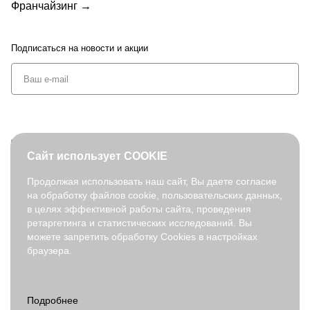
Франчайзинг →
Подписаться
на новости и акции
+7 (495) 127-08-52
Сайт использует COOKIE
order@fabretti.ru
Продолжая использовать наш сайт, Вы даете согласие
на обработку файлов cookie, пользовательских данных,
© 2026. fabretti.ru. Все права защищены
в целях эффективной работы сайта, проведения
На информационном ресурсе применяются
рекомендательные
ретаргетинга и статистических исследований. Вы
технологии
.
можете запретить обработку Cookies в настройках
браузера.
Все ресурсы сайта fabretti.ru, включая (но не ограничиваясь)
текстовую, графическую, фотографическую и видео информацию,
структуру, дизайн и оформление страниц, доменное имя,
фирменное наименование являются объектами авторского права и
прав на интеллектуальную собственность, защищены российским