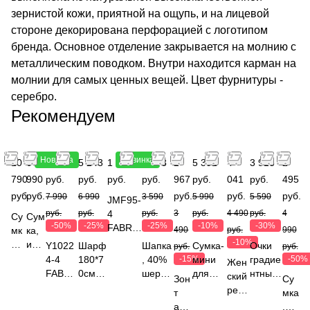
зернистой кожи, приятной на ощупь, и на лицевой
стороне декорирована перфорацией с логотипом
бренда. Основное отделение закрывается на молнию с
металлическим поводком. Внутри находится карман на
молнии для самых ценных вещей. Цвет фурнитуры -
серебро.
Рекомендуем
Новинка
Новинка
10
6
3 995
5 243
1 990
2 693
2
5 391
4
3 913
2
790
990
руб.
руб.
руб.
руб.
967
руб.
041
руб.
495
руб.
руб.
руб.
руб.
руб.
7 990
6 990
3 590
5 990
5 590
JMF95-
руб.
руб.
4
руб.
3
руб.
4 490
руб.
4
Су
Сум
-50%
-25%
-25%
-10%
-30%
FABRE
мк
ка,
490
руб.
990
TTI
-10%
а,
иску
Y1022
Шарф
Шапка
Сумка-
Очки
руб.
руб.
Перчат
ко
сств
4-4
180*7
, 40%
-15%
мини
градие
-50%
Жен
ки жен.
жа
енн
FABRE
0см,
шерст
для
нтные,
ский
Зон
Су
100%
,
ая
TTI
соста
ь
мобиль
УФ-
рем
т
мка
полиур
LE
кож
Сумка
в
енота,
ных/
защит
ень,
авт
,