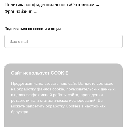
Политика конфиденциальности
Оптовикам →
Франчайзинг →
Подписаться
на новости и акции
+7 (495) 127-08-52
Сайт использует COOKIE
order@fabretti.ru
Продолжая использовать наш сайт, Вы даете согласие
на обработку файлов cookie, пользовательских данных,
© 2026. fabretti.ru. Все права защищены
в целях эффективной работы сайта, проведения
На информационном ресурсе применяются
рекомендательные
ретаргетинга и статистических исследований. Вы
технологии
.
можете запретить обработку Cookies в настройках
браузера.
Все ресурсы сайта fabretti.ru, включая (но не ограничиваясь)
текстовую, графическую, фотографическую и видео информацию,
структуру, дизайн и оформление страниц, доменное имя,