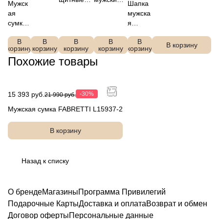
FABRET
хлопок, 10%
Мужск
Шапка
очки
перчатки
TI
нейлон,FABRETTI
ая
мужска
FABRETTI
FABRETTI
Q26001
, VGU3-12
сумка
я
SEG043-
JMG14-12
0N-12
FABRE
FABRE
12b
В
В
В
В
В
TTI
TTI
В корзину
корзину
корзину
корзину
корзину
корзину
98962-
DFRG5
Похожие товары
12
8-12
15 393 руб.
-30%
21 990 руб.
Мужская сумка FABRETTI L15937-2
В корзину
Назад к списку
О бренде
Магазины
Программа Привилегий
Подарочные Карты
Доставка и оплата
Возврат и обмен
Договор оферты
Персональные данные