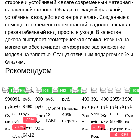
стороне и устойчивый к влаге современный материал -
на внешней стороне. Обладают гладкой фактурой,
устойчивы к воздействию ветра и влаги. Созданные с
помощью современных технологий, надолго сохранят
презентабельный вид, просты в уходе. В качестве
декора выступает геометрическая стёжка. Резинка на
манжетах обеспечивает комфортное расположение
модели на запястье. Станут отличным подарком себе и
близким.
Рекомендуем
Новинка
Новинка
Новинка
Новинка
Нов
23
8
4 245
2
1 990
1 490
3
5
1
3
4
5
990
091
руб.
990
руб.
руб.
490
391
490
295
543
990
руб.
руб.
руб.
руб.
руб.
руб.
руб.
руб.
руб.
8 490
JMG19-
Повязка
8 990
руб.
12
40%
5 990
6
6
Су
Плат
Зон
Же
Сум
-50%
FABRE
шерсть
мк
руб.
ок
т
руб.
нск
590
490
ка,
TTI
енота,
-10%
-10%
а,
90*9
авт
ий
иску
YZ71
руб.
руб.
Перчат
15%
кож
0,
ома
рем
сств
64-12
-50%
-30%
Сумк
Кош