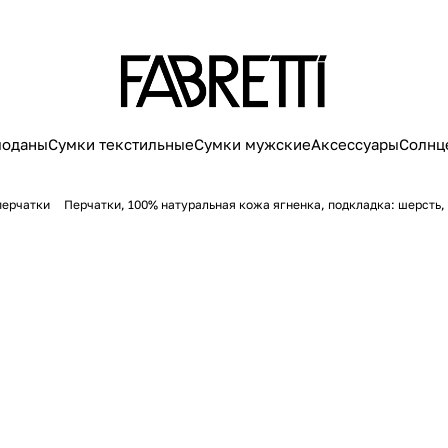
моданы
Сумки текстильные
Сумки мужские
Аксессуары
Солнц
перчатки
Перчатки, 100% натуральная кожа ягненка, подкладка: шерсть,