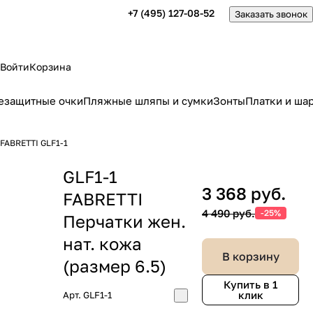
+7 (495) 127-08-52
Заказать звонок
Войти
Корзина
езащитные очки
Пляжные шляпы и сумки
Зонты
Платки и ша
 FABRETTI GLF1-1
GLF1-1
3 368 руб.
FABRETTI
4 490 руб.
-25%
Перчатки жен.
нат. кожа
В корзину
(размер 6.5)
Купить в 1
клик
Арт.
GLF1-1