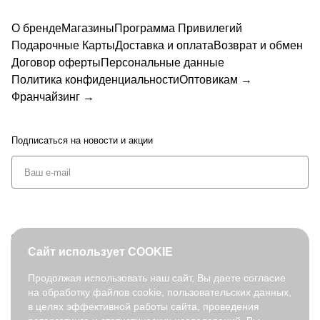
О бренде
Магазины
Программа Привилегий
Подарочные Карты
Доставка и оплата
Возврат и обмен
Договор оферты
Персональные данные
Политика конфиденциальности
Оптовикам →
Франчайзинг →
Подписаться
на новости и акции
+7 (495) 127-08-52
Сайт использует COOKIE
order@fabretti.ru
Продолжая использовать наш сайт, Вы даете согласие
на обработку файлов cookie, пользовательских данных,
© 2026. fabretti.ru. Все права защищены
в целях эффективной работы сайта, проведения
На информационном ресурсе применяются
рекомендательные