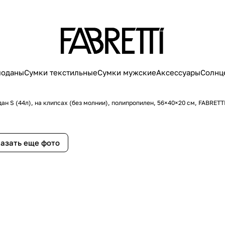
моданы
Сумки текстильные
Сумки мужские
Аксессуары
Солнц
ан S (44л), на клипсах (без молнии), полипропилен, 56×40×20 см, FABRETT
азать еще фото