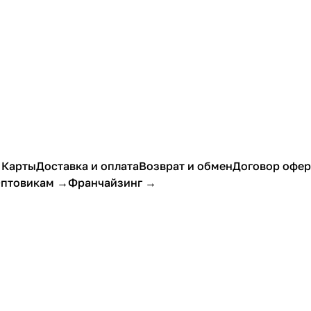
 Карты
Доставка и оплата
Возврат и обмен
Договор офе
птовикам →
Франчайзинг →