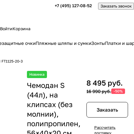
+7 (495) 127-08-52
Заказать звонок
Войти
Корзина
езащитные очки
Пляжные шляпы и сумки
Зонты
Платки и ша
I FT1125-20-3
Новинка
8 495 руб.
Чемодан S
16 990 руб.
-50%
(44л), на
клипсах (без
Заказать
молнии),
полипропилен,
Рассчитать
56×40×20 см,
доставку