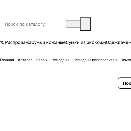
% Распродажа
Сумки кожаные
Сумки из экокожи
Одежда
Че
Главная
Каталог
Багаж
Чемоданы
Чемоданы полипропилен
Чемод
Пок