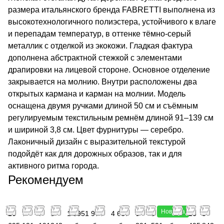
размера итальянского бренда FABRETTI выполнена из
высокотехнологичного полиэстера, устойчивого к влаге
и перепадам температур, в оттенке тёмно-серый
металлик с отделкой из экокожи. Гладкая фактура
дополнена абстрактной стежкой с элементами
драпировки на лицевой стороне. Основное отделение
закрывается на молнию. Внутри расположены два
открытых кармана и карман на молнии. Модель
оснащена двумя ручками длиной 50 см и съёмным
регулируемым текстильным ремнём длиной 91–139 см
и шириной 3,8 см. Цвет фурнитуры — серебро.
Лаконичный дизайн с выразительной текстурой
подойдёт как для дорожных образов, так и для
активного ритма города.
Рекомендуем
Новинка
18
7
7
5
1 395
1 974
4 667
5
3
4 193
18
3