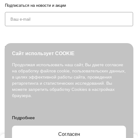
Подписаться
на новости и акции
+7 (495) 127-08-52
Сайт использует COOKIE
order@fabretti.ru
Продолжая использовать наш сайт, Вы даете согласие
на обработку файлов cookie, пользовательских данных,
© 2026. fabretti.ru. Все права защищены
в целях эффективной работы сайта, проведения
На информационном ресурсе применяются
рекомендательные
ретаргетинга и статистических исследований. Вы
технологии
.
можете запретить обработку Cookies в настройках
браузера.
Все ресурсы сайта fabretti.ru, включая (но не ограничиваясь)
текстовую, графическую, фотографическую и видео информацию,
структуру, дизайн и оформление страниц, доменное имя,
фирменное наименование являются объектами авторского права и
прав на интеллектуальную собственность, защищены российским
законодательством и международными соглашениями об охране
авторских прав.
Читать далее
Согласен