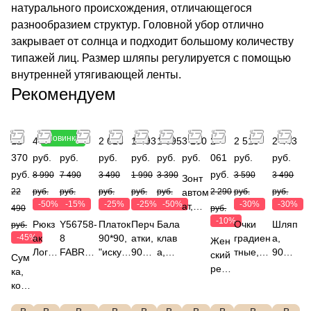
натурального происхождения, отличающегося
разнообразием структур. Головной убор отлично
закрывает от солнца и подходит большому количеству
типажей лиц. Размер шляпы регулируется с помощью
внутренней утягивающей ленты.
Рекомендуем
Новинка
12
4 495
6 367
2 618
1 493
1 695
3 190
2
2 513
2 443
370
руб.
руб.
руб.
руб.
руб.
руб.
061
руб.
руб.
руб.
руб.
8 990
7 490
3 490
1 990
3 390
3 590
3 490
Зонт
22
руб.
руб.
руб.
руб.
руб.
автом
2 290
руб.
руб.
-50%
-15%
-25%
-25%
-50%
-30%
-30%
ат,
490
руб.
карка
-10%
Рюкз
Y56758-
Платок
Перч
Бала
Очки
Шляп
руб.
с:
-45%
ак
8
90*90,
атки,
клав
градиен
а,
Жен
алюм
Лого
FABRET
"искусс
90%
а,
тные,
90%
ский
Сум
иний,
мани
TI
твенны
шерс
50%
УФ-
целл
рем
ка,
102см
я
Сумка
й
ть,
шерс
защита
юлоз
ень,
кож
,
"Гобе
дорожн
шелк",
10%
ть,
категор
а,
поли
а
FABR
лен",
ая 100%
100%
эласт
50%
ия 2
10%
эсте