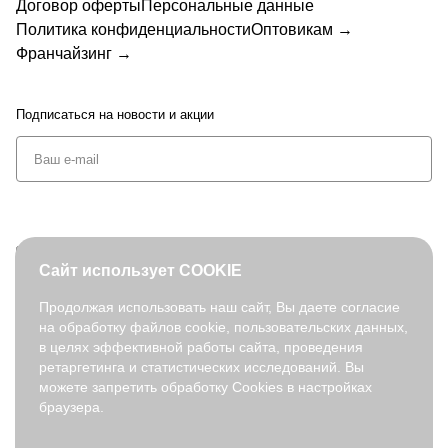
1-30
009-5
008-4
Договор оферты
Персональные данные
5
Политика конфиденциальности
Оптовикам →
Франчайзинг →
Подписаться
на новости и акции
+7 (495) 127-08-52
Сайт использует COOKIE
order@fabretti.ru
Продолжая использовать наш сайт, Вы даете согласие
на обработку файлов cookie, пользовательских данных,
© 2026. fabretti.ru. Все права защищены
в целях эффективной работы сайта, проведения
На информационном ресурсе применяются
рекомендательные
ретаргетинга и статистических исследований. Вы
технологии
.
можете запретить обработку Cookies в настройках
браузера.
Все ресурсы сайта fabretti.ru, включая (но не ограничиваясь)
текстовую, графическую, фотографическую и видео информацию,
структуру, дизайн и оформление страниц, доменное имя,