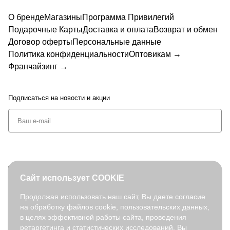
О бренде
Магазины
Программа Привилегий
Подарочные Карты
Доставка и оплата
Возврат и обмен
Договор оферты
Персональные данные
Политика конфиденциальности
Оптовикам →
Франчайзинг →
Подписаться
на новости и акции
+7 (495) 127-08-52
Сайт использует COOKIE
order@fabretti.ru
Продолжая использовать наш сайт, Вы даете согласие
на обработку файлов cookie, пользовательских данных,
© 2026. fabretti.ru. Все права защищены
в целях эффективной работы сайта, проведения
На информационном ресурсе применяются
рекомендательные
ретаргетинга и статистических исследований. Вы