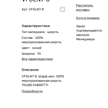
Рассчитать
Арт.
VFGLN7-8
доставку
Хочу в подарок
Характеристики
Заказ
подтверждается
Тип материала
:
шерсть
звонком
Состав
:
100%
Менеджера
мерсеризованная шерсть
Цвет
:
синий
Ширина
:
70
Все характеристики
Описание
VFGLN7-8 Шарф жен. 100%
мерсеризованная шерсть
70x180 FABRETTI
Подробности