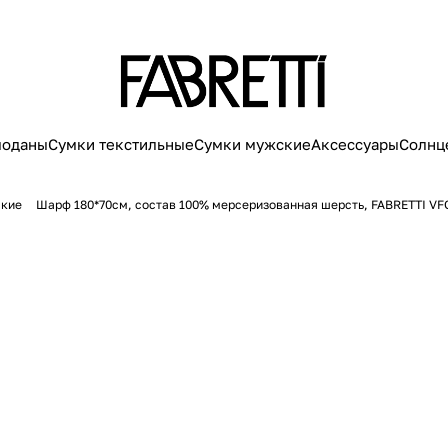
моданы
Сумки текстильные
Сумки мужские
Аксессуары
Солнц
кие
Шарф 180*70см, состав 100% мерсеризованная шерсть, FABRETTI VF