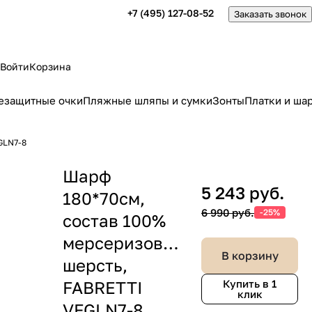
+7 (495) 127-08-52
Заказать звонок
Войти
Корзина
езащитные очки
Пляжные шляпы и сумки
Зонты
Платки и ша
GLN7-8
Шарф
5 243 руб.
180*70см,
6 990 руб.
-25%
состав 100%
мерсеризованная
В корзину
шерсть,
FABRETTI
Купить в 1
клик
VFGLN7-8