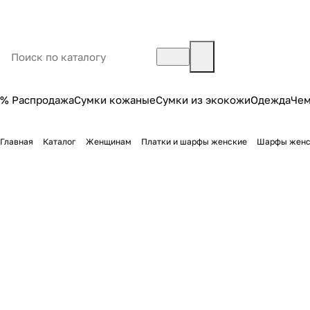
% Распродажа
Сумки кожаные
Сумки из экокожи
Одежда
Че
Главная
Каталог
Женщинам
Платки и шарфы женские
Шарфы женс