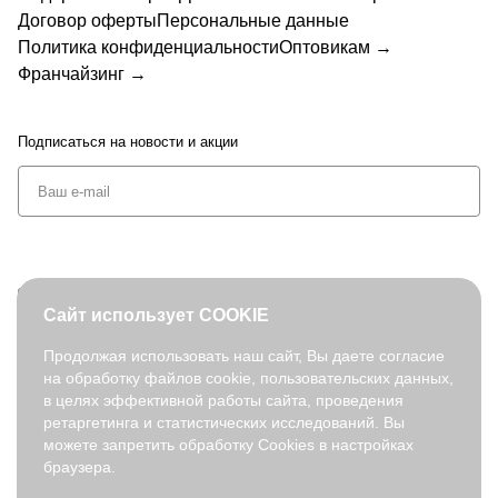
Договор оферты
Персональные данные
Политика конфиденциальности
Оптовикам →
Франчайзинг →
Подписаться
на новости и акции
+7 (495) 127-08-52
Сайт использует COOKIE
order@fabretti.ru
Продолжая использовать наш сайт, Вы даете согласие
на обработку файлов cookie, пользовательских данных,
© 2026. fabretti.ru. Все права защищены
в целях эффективной работы сайта, проведения
На информационном ресурсе применяются
рекомендательные
ретаргетинга и статистических исследований. Вы
технологии
.
можете запретить обработку Cookies в настройках
браузера.
Все ресурсы сайта fabretti.ru, включая (но не ограничиваясь)
текстовую, графическую, фотографическую и видео информацию,