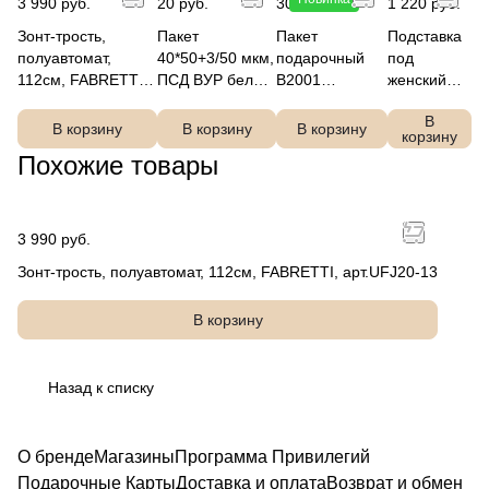
3 990 руб.
20 руб.
300 руб.
1 220 руб.
Зонт-трость,
Пакет
Пакет
Подставка
полуавтомат,
40*50+3/50 мкм,
подарочный
под
112см, FABRETTI,
ПСД ВУР белый
B2001
женский
арт.UFJ20-13
FABRETTI
50x40x15
зонт-трость
В
FABRETTI
В корзину
В корзину
В корзину
корзину
Похожие товары
3 990 руб.
Зонт-трость, полуавтомат, 112см, FABRETTI, арт.UFJ20-13
В корзину
Назад к списку
О бренде
Магазины
Программа Привилегий
Подарочные Карты
Доставка и оплата
Возврат и обмен