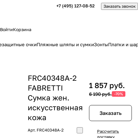
+7 (495) 127-08-52
Заказать звонок
Войти
Корзина
езащитные очки
Пляжные шляпы и сумки
Зонты
Платки и ша
FRC40348A-2
1 857 руб.
FABRETTI
6 190 руб.
-70%
Сумка жен.
искусcтвенная
Заказать
кожа
Арт.
FRC40348A-2
Рассчитать
доставку