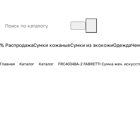
% Распродажа
Сумки кожаные
Сумки из экокожи
Одежда
Че
Главная
Каталог
Каталог
FRC40348A-2 FABRETTI Сумка жен. искусcт