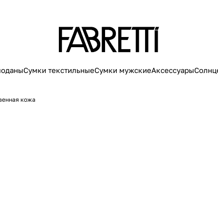
моданы
Сумки текстильные
Сумки мужские
Аксессуары
Солнц
венная кожа