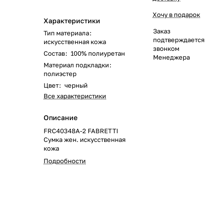
Хочу в подарок
Характеристики
Заказ
Тип материала
:
подтверждается
искусственная кожа
звонком
Состав
:
100% полиуретан
Менеджера
Материал подкладки
:
полиэстер
Цвет
:
черный
Все характеристики
Описание
FRC40348A-2 FABRETTI
Сумка жен. искусcтвенная
кожа
Подробности