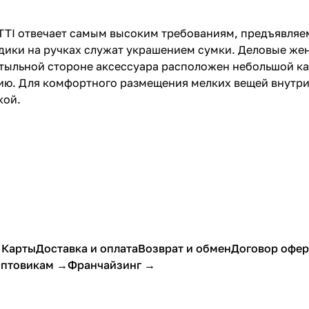
ETTI отвечает самым высоким требованиям, предъявля
здики на ручках служат украшением сумки. Деловые ж
а тыльной стороне аксессуара расположен небольшой к
нию. Для комфортного размещения мелких вещей внутр
кой.
 Карты
Доставка и оплата
Возврат и обмен
Договор офе
птовикам →
Франчайзинг →