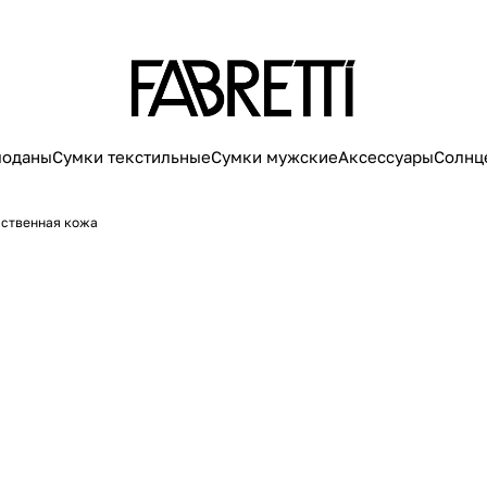
моданы
Сумки текстильные
Сумки мужские
Аксессуары
Солнц
сcтвенная кожа