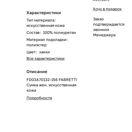
Хочу в подарок
Характеристики
Заказ
Тип материала
:
подтверждается
искусственная кожа
звонком
Состав
:
100% полиуретан
Менеджера
Материал подкладки
:
полиэстер
Цвет
:
хакки
Все характеристики
Описание
FD03A70132-156 FABRETTI
Сумка жен. искусcтвенная
кожа
Подробности