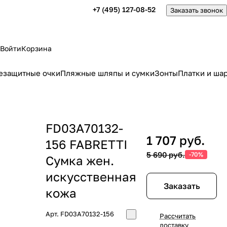
+7 (495) 127-08-52
Заказать звонок
Войти
Корзина
езащитные очки
Пляжные шляпы и сумки
Зонты
Платки и ша
FD03A70132-
1 707 руб.
156 FABRETTI
5 690 руб.
-70%
Сумка жен.
искусcтвенная
Заказать
кожа
Арт.
FD03A70132-156
Рассчитать
доставку