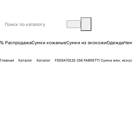
% Распродажа
Сумки кожаные
Сумки из экокожи
Одежда
Че
Главная
Каталог
Каталог
FD03A70132-156 FABRETTI Сумка жен. иску