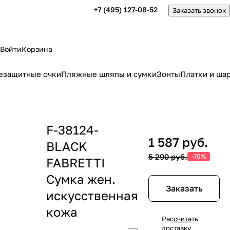
+7 (495) 127-08-52
Заказать звонок
Войти
Корзина
езащитные очки
Пляжные шляпы и сумки
Зонты
Платки и ша
F-38124-
1 587 руб.
BLACK
5 290 руб.
-70%
FABRETTI
Сумка жен.
Заказать
искусственная
кожа
Рассчитать
доставку