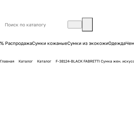
% Распродажа
Сумки кожаные
Сумки из экокожи
Одежда
Че
Главная
Каталог
Каталог
F-38124-BLACK FABRETTI Сумка жен. искус