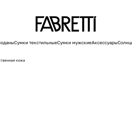
моданы
Сумки текстильные
Сумки мужские
Аксессуары
Солнц
ственная кожа