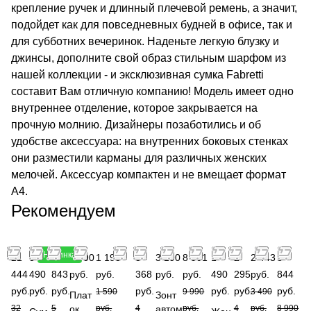
крепление ручек и длинный плечевой ремень, а значит,
подойдет как для повседневных будней в офисе, так и
для субботних вечеринок. Наденьте легкую блузку и
джинсы, дополните свой образ стильным шарфом из
нашей коллекции - и эксклюзивная сумка Fabretti
составит Вам отличную компанию! Модель имеет одно
внутреннее отделение, которое закрывается на
прочную молнию. Дизайнеры позаботились и об
удобстве аксессуара: на внутренних боковых стенках
они разместили карманы для различных женских
мелочей. Аксессуар компактен и не вмещает формат
A4.
Рекомендуем
Новинка
21
5
3
1 490
1 193
3
3 190
8 991
1
2
2 443
5
444
490
843
руб.
руб.
368
руб.
руб.
490
295
руб.
844
руб.
руб.
руб.
руб.
руб.
руб.
руб.
1 590
9 990
3 490
Плат
Зонт
32
5
ок
руб.
4
автом
руб.
4
руб.
8 990