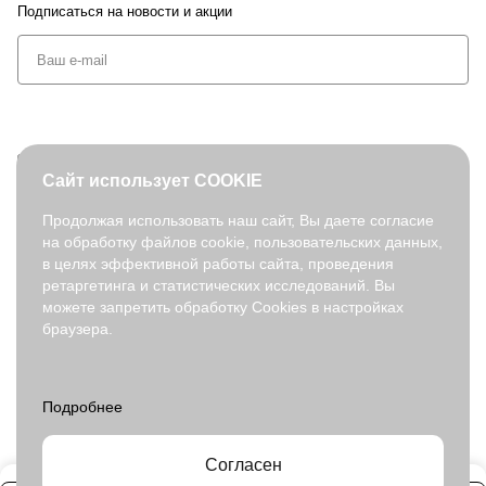
Подписаться
на новости и акции
+7 (495) 127-08-52
Сайт использует COOKIE
order@fabretti.ru
Продолжая использовать наш сайт, Вы даете согласие
на обработку файлов cookie, пользовательских данных,
© 2026. fabretti.ru. Все права защищены
в целях эффективной работы сайта, проведения
На информационном ресурсе применяются
рекомендательные
ретаргетинга и статистических исследований. Вы
технологии
.
можете запретить обработку Cookies в настройках
браузера.
Все ресурсы сайта fabretti.ru, включая (но не ограничиваясь)
текстовую, графическую, фотографическую и видео информацию,
структуру, дизайн и оформление страниц, доменное имя,
фирменное наименование являются объектами авторского права и
прав на интеллектуальную собственность, защищены российским
законодательством и международными соглашениями об охране
авторских прав.
Читать далее
Согласен