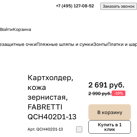
+7 (495) 127-08-52
Заказать звонок
Войти
Корзина
езащитные очки
Пляжные шляпы и сумки
Зонты
Платки и ша
Картхолдер,
2 691 руб.
кожа
2 990 руб.
-10%
зернистая,
FABRETTI
В корзину
QCH402D1-13
Купить в 1
клик
Арт.
QCH402D1-13