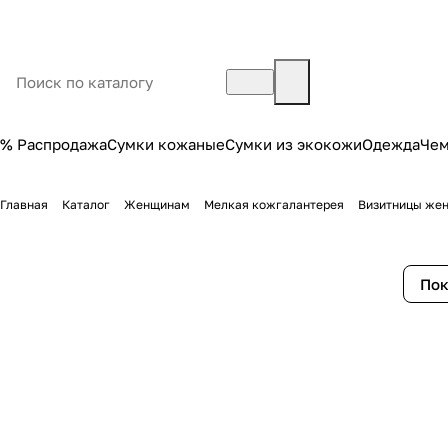
% Распродажа
Сумки кожаные
Сумки из экокожи
Одежда
Че
Главная
Каталог
Женщинам
Мелкая кожгалантерея
Визитницы же
Пок