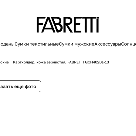
моданы
Сумки текстильные
Сумки мужские
Аксессуары
Солнц
нские
Картхолдер, кожа зернистая, FABRETTI QCH402D1-13
азать еще фото