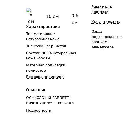
Рассчитать
доставку
8
0.5
10 см
см
Хочу в подарок
см
Характеристики
Заказ
Тип материала
:
подтверждается
натуральная кожа
звонком
Тип кожи
:
зернистая
Менеджера
Состав
:
100% натуральная
кожа коровы
Материал подкладки
:
полиэстер
Все характеристики
Описание
QCH402D1-13 FABRETTI
Визитница жен. нат. кожа
Подробности