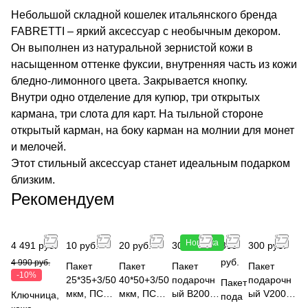
Небольшой складной кошелек итальянского бренда
FABRETTI – яркий аксессуар с необычным декором.
Он выполнен из натуральной зернистой кожи в
насыщенном оттенке фуксии, внутренняя часть из кожи
бледно-лимонного цвета. Закрывается кнопку.
Внутри одно отделение для купюр, три открытых
кармана, три слота для карт. На тыльной стороне
открытый карман, на боку карман на молнии для монет
и мелочей.
Этот стильный аксессуар станет идеальным подарком
близким.
Рекомендуем
Новинка
4 491 руб.
10 руб.
20 руб.
300 руб.
300
300 руб.
руб.
4 990 руб.
Пакет
Пакет
Пакет
Пакет
-10%
25*35+3/50
40*50+3/50
подарочн
подарочн
Пакет
мкм, ПСД
мкм, ПСД
ый B2001
ый V2001
Ключница,
пода
ВУР белый
ВУР белый
50x40x15
50x40x15