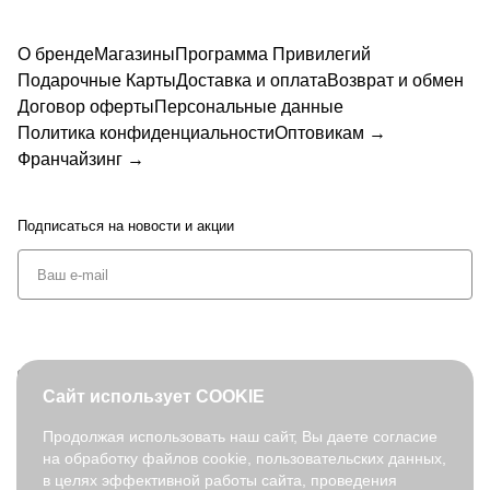
Q250
FABRE
Q263
Q263
Q015
Q015
Q250
QW03
Q250
Q015
008-
TTI
101Y-
703Y-
S-10
S-2
008D1
D-191
015S-
D-2
О бренде
Магазины
Программа Привилегий
13
Q2600
5
5
-2
9
Подарочные Карты
Доставка и оплата
Возврат и обмен
15F-7
Договор оферты
Персональные данные
Политика конфиденциальности
Оптовикам →
Франчайзинг →
Подписаться
на новости и акции
+7 (495) 127-08-52
Сайт использует COOKIE
order@fabretti.ru
Продолжая использовать наш сайт, Вы даете согласие
на обработку файлов cookie, пользовательских данных,
© 2026. fabretti.ru. Все права защищены
в целях эффективной работы сайта, проведения