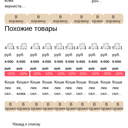
кожа
рочн
FABRETTI
FABRETTI
FABRETTI
FABRETTI
зернистая,
ый
FABRETTI
C220
В
В
В
В
В
В
Q260601D-
1
корзину
корзину
корзину
корзину
корзину
корзину
73
Похожие товары
4 491
5 391
4 491
4 491
5 391
5 391
4 941
4 941
4 493
5 391
руб.
руб.
руб.
руб.
руб.
руб.
руб.
руб.
руб.
руб.
4 990
5 990
4 990
4 990
5 990
5 990
5 490
5 490
5 990
5 990
руб.
руб.
руб.
руб.
руб.
руб.
руб.
руб.
руб.
руб.
-10%
-10%
-10%
-10%
-10%
-10%
-10%
-10%
-25%
-10%
Коше
Кошел
Коше
Коше
Коше
Коше
Коше
Коше
Коше
Коше
лек
ек,
лек
лек
лек
лек
лек
лек
лек
лек
склад
кожа,
склад
склад
склад
склад
склад
склад
склад
склад
ной,
тиснен
ной,
ной,
ной,
ной,
ной,
ной,
ной,
ной,
В
В
В
В
В
В
В
В
В
В
кожа
ие
кожа
кожа
кожа
кожа
кожа
кожа
кожа
кожа
корзину
корзину
корзину
корзину
корзину
корзину
корзину
корзину
корзину
корзину
зерни
крокод
зерни
зерни
сафь
сафь
зерни
зерни
сафь
зерни
стая,
ил,
стая,
стая,
яно,
яно,
стая,
стая,
яно,
стая,
FABR
градие
FABR
FABR
FABR
FABR
FABR
FABR
FABR
FABR
Назад к списку
ETTI
нт,
ETTI
ETTI
ETTI
ETTI
ETTI
ETTI
ETTI
ETTI