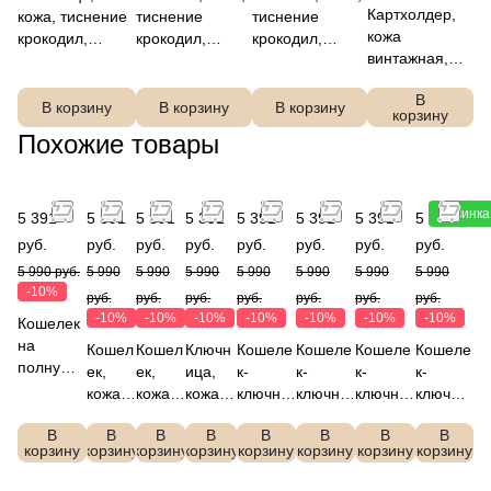
Картхолдер,
кожа, тиснение
тиснение
тиснение
кожа
крокодил,
крокодил,
крокодил,
винтажная,
градиент,
градиент,
градиент,
градиент,
FABRETTI
FABRETTI
FABRETTI
В
FABRETTI
Q260601F-7
Q260015F-7
Q260119F-7
В корзину
В корзину
В корзину
корзину
Q261701F-7
Похожие товары
Новинка
5 391
5 391
5 391
5 391
5 391
5 391
5 391
5 391
руб.
руб.
руб.
руб.
руб.
руб.
руб.
руб.
5 990 руб.
5 990
5 990
5 990
5 990
5 990
5 990
5 990
-10%
руб.
руб.
руб.
руб.
руб.
руб.
руб.
-10%
-10%
-10%
-10%
-10%
-10%
-10%
Кошелек
на
Кошел
Кошел
Ключн
Кошеле
Кошеле
Кошеле
Кошеле
полную
ек,
ек,
ица,
к-
к-
к-
к-
купюру,
кожа
кожа
кожа
ключни
ключни
ключни
ключни
кожа
зернис
зернис
зернис
ца,
ца,
ца, кожа
ца,
зерниста
В
В
В
В
В
В
В
В
тая,
тая,
тая,
кожа
кожа
зернист
кожа
корзину
корзину
корзину
корзину
корзину
корзину
корзину
корзину
я,
FABRE
FABRE
FABRE
зернист
зернист
ая,
зернист
FABRET
TTI
TTI
TTI
ая,
ая,
FABRET
ая,