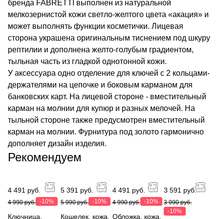
бренда FABRETTI выполнен из натуральной
мелкозернистой кожи светло-желтого цвета «акация» и
может выполнять функции косметички. Лицевая
сторона украшена оригинальным тиснением под шкуру
рептилии и дополнена желто-голубым градиентом,
тыльная часть из гладкой однотонной кожи.
У аксессуара одно отделение для ключей с 2 кольцами-
держателями на цепочке и боковым карманом для
банковских карт. На лицевой стороне - вместительный
карман на молнии для купюр и разных мелочей. На
тыльной стороне также предусмотрен вместительный
карман на молнии. Фурнитура под золото гармонично
дополняет дизайн изделия.
Рекомендуем
4 491 руб.
5 391 руб.
4 491 руб.
3 591 руб.
-10%
-10%
-10%
4 990 руб.
5 990 руб.
4 990 руб.
3 990 руб.
-10%
Ключница,
Кошелек, кожа,
Обложка, кожа,