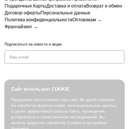
Подарочные Карты
Доставка и оплата
Возврат и обмен
Договор оферты
Персональные данные
Политика конфиденциальности
Оптовикам →
Франчайзинг →
Подписаться
на новости и акции
+7 (495) 127-08-52
Сайт использует COOKIE
order@fabretti.ru
Продолжая использовать наш сайт, Вы даете согласие
на обработку файлов cookie, пользовательских данных,
© 2026. fabretti.ru. Все права защищены
в целях эффективной работы сайта, проведения
На информационном ресурсе применяются
рекомендательные
ретаргетинга и статистических исследований. Вы
технологии
.
можете запретить обработку Cookies в настройках
браузера.