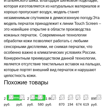
итальянского шика. Благодаря шелковой подкладке,
которая изготовляется из натуральных материалов и
хорошо пропускает воздух, модель станет
незаменимым спутником в демисезонную погоду.Эта
модель перчаток принадлежит к линии Touch Screen –
это новейшее открытие в области производства
кожаных перчаток. Современные технологии
обработки кожи позволяют работать с любыми
сенсорными дисплеями, не снимая перчатки, что
особенно важно в климатических условиях России.
Конкурентным преимуществом данной технологии,
является отсутствие текстильных вставок на пальцах,
которые портят внешний вид перчаток и нарушают
целостность кожи.
Похожие товары
Новинка
Новинка
2 990
3 141
2 990
2
1 868
17
1
1
14
895
руб.
руб.
руб.
580
руб.
870
194
674
619
руб.