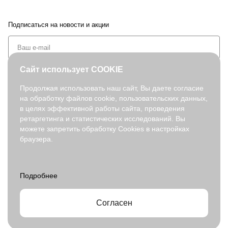
Подписаться
на новости и акции
Сайт использует COOKIE
Продолжая использовать наш сайт, Вы даете согласие
+7 (495) 127-08-52
на обработку файлов cookie, пользовательских данных,
в целях эффективной работы сайта, проведения
order@fabretti.ru
ретаргетинга и статистических исследований. Вы
можете запретить обработку Cookies в настройках
браузера.
© 2026. fabretti.ru. Все права защищены
На информационном ресурсе применяются
рекомендательные
технологии
.
Все ресурсы сайта fabretti.ru, включая (но не ограничиваясь)
текстовую, графическую, фотографическую и видео информацию,
структуру, дизайн и оформление страниц, доменное имя,
Согласен
фирменное наименование являются объектами авторского права и
прав на интеллектуальную собственность, защищены российским
законодательством и международными соглашениями об охране