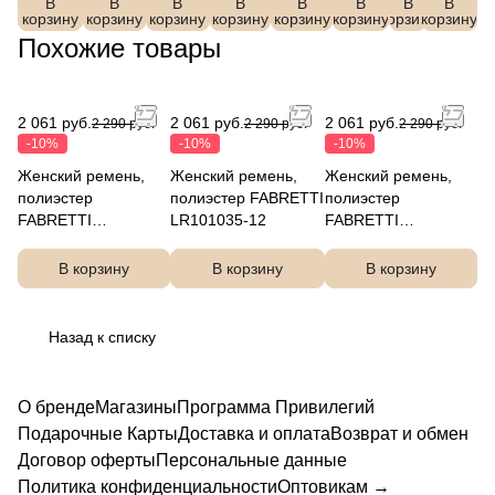
В
В
В
В
В
FABRE
В
C22
В
FABRE
В
FABRET
ер
ер
корзину
корзину
корзину
корзину
корзину
корзину
корзину
корзину
TTI
01
TTI
TI
FABRET
FABRET
Похожие товары
LR10103
TI
TI
5-12
LR1010
LR1010
35-8
35-2
2 061 руб.
2 061 руб.
2 061 руб.
2 290 руб.
2 290 руб.
2 290 руб.
-10%
-10%
-10%
Женский ремень,
Женский ремень,
Женский ремень,
полиэстер
полиэстер FABRETTI
полиэстер
FABRETTI
LR101035-12
FABRETTI
LR101035-2
LR101035-8
В корзину
В корзину
В корзину
Назад к списку
О бренде
Магазины
Программа Привилегий
Подарочные Карты
Доставка и оплата
Возврат и обмен
Договор оферты
Персональные данные
Политика конфиденциальности
Оптовикам →