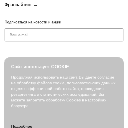
Франчайзинг →
Подписаться
на новости и акции
+7 (495) 127-08-52
Сайт использует COOKIE
order@fabretti.ru
Продолжая использовать наш сайт, Вы даете согласие
на обработку файлов cookie, пользовательских данных,
© 2026. fabretti.ru. Все права защищены
в целях эффективной работы сайта, проведения
На информационном ресурсе применяются
рекомендательные
ретаргетинга и статистических исследований. Вы
технологии
.
можете запретить обработку Cookies в настройках
браузера.
Все ресурсы сайта fabretti.ru, включая (но не ограничиваясь)
текстовую, графическую, фотографическую и видео информацию,
структуру, дизайн и оформление страниц, доменное имя,
фирменное наименование являются объектами авторского права и
прав на интеллектуальную собственность, защищены российским