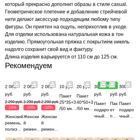
который прекрасно дополнит образы в стиле casual.
Геометрическое плетение и добавление стрейчевой
нити делают аксессуар подходящим любому типу
фигуры. Он приятен на ощупь, неприхотлив в уходе.
Для отделки использована натуральная кожа в тон
изделию. Прямоугольная пряжка с покрытием никель
надолго сохранит свой вид и фактуру.
Длина изделия варьируется от 110 см до 125 см.
Рекомендуем
Новинка
2 061
2 061
2 061
10 руб.
20 руб.
300
300
300
руб.
руб.
руб.
руб.
руб.
руб.
Пакет
Пакет
2 290 руб.
2 290 руб.
2 290 руб.
25*35+3
40*50+3
Пакет
Пак
Пакет
-10%
-10%
-10%
/50 мкм,
/50 мкм,
подаро
ет
подаро
ПСД
ПСД
чный
под
чный
Женский
Женски
Женски
ВУР
ВУР
B2001
аро
V2001
ремень,
й
й
белый
белый
50x40x
чны
50x40x
полиэст
ремень,
ремень,
FABRET
FABRET
15
й
15
ер
полиэст
полиэст
TI
TI