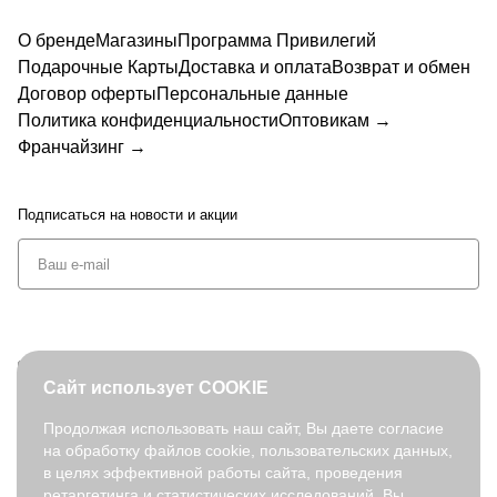
О бренде
Магазины
Программа Привилегий
Подарочные Карты
Доставка и оплата
Возврат и обмен
Договор оферты
Персональные данные
Политика конфиденциальности
Оптовикам →
Франчайзинг →
Подписаться
на новости и акции
+7 (495) 127-08-52
Сайт использует COOKIE
order@fabretti.ru
Продолжая использовать наш сайт, Вы даете согласие
на обработку файлов cookie, пользовательских данных,
© 2026. fabretti.ru. Все права защищены
в целях эффективной работы сайта, проведения
На информационном ресурсе применяются
рекомендательные
ретаргетинга и статистических исследований. Вы