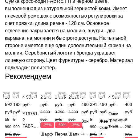
Сумка кросс-боди FABRETTI в черном цвете,
выполненная из натуральной зернистой кожи. Имеет
плечевой ремешок с возможностью регулировки за
счет пряжки, длина ремня - 128 см. Основное
отделение закрывается на молнию, внутри - два
кармана: на молнии и быстрого доступа. На тыльной
стороне имеется еще один дополнительный карман на
молнии. Серебристый логотип бренда украшает
лицевую сторону. Цвет фурнитуры - серебро. Материал
подкладки: полиэстер.
Рекомендуем
13
4
4 990
2 243
1 895
2 139
3
5
2
4 590
4
592
193
руб.
руб.
руб.
руб.
490
391
490
руб.
403
руб.
руб.
руб.
руб.
руб.
руб.
2 990
3 790
3 290
Y16751-
Очки
15
5
2
руб.
руб.
руб.
5
градиен
6
Зон
Жен
-25%
-50%
-35%
FABRET
тные,
990
990
т
990
ский
290
TI
УФ-
авт
рем
Шарф
Перча
Шапк
руб.
руб.
руб.
руб.