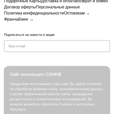
Подарочные Карты
Доставка и оплата
Возврат и обмен
Договор оферты
Персональные данные
Политика конфиденциальности
Оптовикам →
Франчайзинг →
Подписаться
на новости и акции
+7 (495) 127-08-52
Сайт использует COOKIE
order@fabretti.ru
Продолжая использовать наш сайт, Вы даете согласие
на обработку файлов cookie, пользовательских данных,
© 2026. fabretti.ru. Все права защищены
в целях эффективной работы сайта, проведения
На информационном ресурсе применяются
рекомендательные
ретаргетинга и статистических исследований. Вы
технологии
.
можете запретить обработку Cookies в настройках
браузера.
Все ресурсы сайта fabretti.ru, включая (но не ограничиваясь)