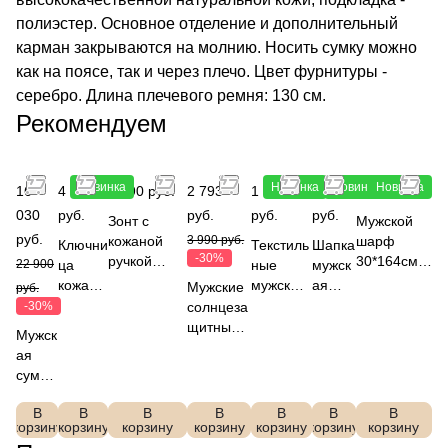
полиэстер. Основное отделение и дополнительный
карман закрываются на молнию. Носить сумку можно
как на поясе, так и через плечо. Цвет фурнитуры -
серебро. Длина плечевого ремня: 130 см.
Рекомендуем
Новинка
Новинка
Новинка
Новинка
16
4 490
3 190 руб.
2 793
1 990
2 790
4 790 руб.
030
руб.
руб.
руб.
руб.
Зонт с
Мужской
руб.
кожаной
3 990 руб.
шарф
Ключни
Текстиль
Шапка
-30%
ручкой
30*164см,
22 900
ца
ные
мужск
автомат, 3
состав
кожана
мужские
ая
Мужские
руб.
сложения,
100%
я
перчатки
FABR
-30%
солнцеза
FABRETTI
шерсть,FA
FABRE
FABRET
ETTI
щитные
Мужск
UGS1004-2
BRETTI,
TTI
TI
DFRG
очки
ая
VG8-2
Q2600
JMG21-2
54-2
FABRETT
сумка
10N-2
I
FABR
SEG042-
В
В
В
В
В
В
В
ETTI
корзину
корзину
корзину
2b
корзину
корзину
корзину
корзину
L1661