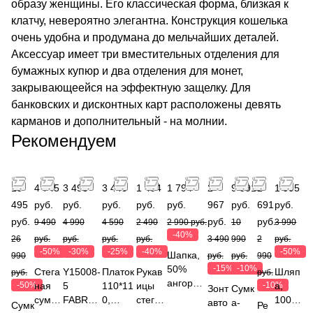
образу женщины. Его классическая форма, близкая к
клатчу, невероятно элегантна. Конструкция кошелька
очень удобна и продумана до мельчайших деталей.
Аксессуар имеет три вместительных отделения для
бумажных купюр и два отделения для монет,
закрывающеейся на эффектную защелку. Для
банковских и дисконтных карт расположены девять
карманов и дополнительный - на молнии.
Рекомендуем
13
4 745
3 493
3 443
1 494
1 794
2
9 891
2
1 995
495
руб.
руб.
руб.
руб.
руб.
967
руб.
691
руб.
руб.
руб.
руб.
9 490
4 990
4 590
2 490
2 990 руб.
10
3 990
-40%
26
руб.
руб.
руб.
руб.
3 490
990
2
руб.
-50%
-30%
-25%
-40%
-50%
Шапка,
990
руб.
руб.
990
50%
-15%
-10%
Стега
Y15008-
Платок
Рукав
Шляп
руб.
руб.
ангора,
-50%
ная
5
110*11
ицы
-10%
а,
Зонт
Сумк
15%
сумка
FABRET
0,
стеган
100%
авто
а-
Сумк
Ре
вискоза,