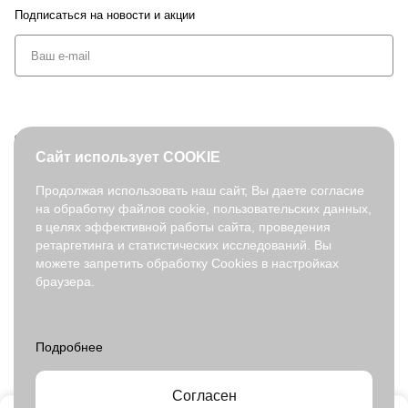
Подписаться
на новости и акции
+7 (495) 127-08-52
Сайт использует COOKIE
order@fabretti.ru
Продолжая использовать наш сайт, Вы даете согласие
на обработку файлов cookie, пользовательских данных,
© 2026. fabretti.ru. Все права защищены
в целях эффективной работы сайта, проведения
На информационном ресурсе применяются
рекомендательные
ретаргетинга и статистических исследований. Вы
технологии
.
можете запретить обработку Cookies в настройках
браузера.
Все ресурсы сайта fabretti.ru, включая (но не ограничиваясь)
текстовую, графическую, фотографическую и видео информацию,
структуру, дизайн и оформление страниц, доменное имя,
фирменное наименование являются объектами авторского права и
прав на интеллектуальную собственность, защищены российским
законодательством и международными соглашениями об охране
авторских прав.
Читать далее
Согласен