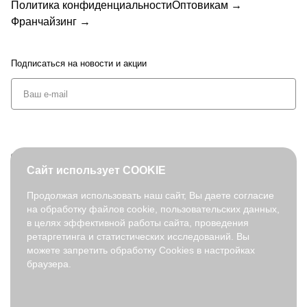
Политика конфиденциальности
Оптовикам →
Франчайзинг →
Подписаться
на новости и акции
+7 (495) 127-08-52
Сайт использует COOKIE
order@fabretti.ru
Продолжая использовать наш сайт, Вы даете согласие
на обработку файлов cookie, пользовательских данных,
© 2026. fabretti.ru. Все права защищены
в целях эффективной работы сайта, проведения
На информационном ресурсе применяются
рекомендательные
ретаргетинга и статистических исследований. Вы
технологии
.
можете запретить обработку Cookies в настройках
браузера.
Все ресурсы сайта fabretti.ru, включая (но не ограничиваясь)
текстовую, графическую, фотографическую и видео информацию,
структуру, дизайн и оформление страниц, доменное имя,
фирменное наименование являются объектами авторского права и