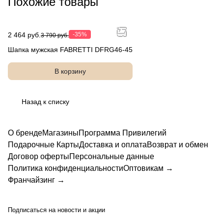
Похожие товары
TTI
TTI
TI
-2
SFG01
JDG12
DFR
3b-2
L-1
G49-
2
2 464 руб.
-35%
3 790 руб.
Шапка мужская FABRETTI DFRG46-45
В корзину
Назад к списку
О бренде
Магазины
Программа Привилегий
Подарочные Карты
Доставка и оплата
Возврат и обмен
Договор оферты
Персональные данные
Политика конфиденциальности
Оптовикам →
Франчайзинг →
Подписаться
на новости и акции