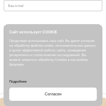
+7 (495) 127-08-52
Сайт использует COOKIE
order@fabretti.ru
Продолжая использовать наш сайт, Вы даете согласие
на обработку файлов cookie, пользовательских данных,
© 2026. fabretti.ru. Все права защищены
в целях эффективной работы сайта, проведения
На информационном ресурсе применяются
рекомендательные
ретаргетинга и статистических исследований. Вы
технологии
.
можете запретить обработку Cookies в настройках
браузера.
Все ресурсы сайта fabretti.ru, включая (но не ограничиваясь)
текстовую, графическую, фотографическую и видео информацию,
структуру, дизайн и оформление страниц, доменное имя,
фирменное наименование являются объектами авторского права и
прав на интеллектуальную собственность, защищены российским
законодательством и международными соглашениями об охране
авторских прав.
Читать далее
Согласен
В корзину