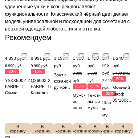
удлинённые ушки и козырёк добавляют
функциональности. Классический чёрный цвет делает
модель универсальной и подходящей для сочетания с
верхней одеждой любого стиля и оттенка.
Рекомендуем
4 893 руб.
8 991 руб.
3 190
1 995
1 793
2
1 245
руб.
руб.
руб.
018
руб.
6 990 руб.
9 990 руб.
-30%
-10%
руб.
3 990
2 390
2 490 руб.
Зонт с
-50%
YSKX5002-2
Q26003-2
кожаной
руб.
руб.
2 690
FABRETTI
FABRETTI
-50%
-25%
ручкой,
Мужской
руб.
Сумка
Кошелек
автомат,
-25%
шарф
Мужск
Тексти
дорожная
на полную
3
35*180см,
ие
льные
Шап
100%полиэс
купюру
сложени
состав
солнце
мужски
ка
тер,
муж. 100%
я,
100%
защитн
е
мужс
полиэстер,
натуральн
FABRET
полиэсте
ые
перчат
кая
FABRETTI
ая кожа
TI
р,FABRET
очки
ки
В
В
В
В
В
В
В
FAB
YSKX5002-2
КРС
UGS100
корзину
корзину
корзину
корзину
корзину
корзину
TI,
корзину
FABRE
FABRE
RET
5-2
VGW0002