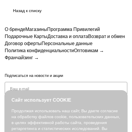
Назад к списку
О бренде
Магазины
Программа Привилегий
Подарочные Карты
Доставка и оплата
Возврат и обмен
Договор оферты
Персональные данные
Политика конфиденциальности
Оптовикам →
Франчайзинг →
Подписаться
на новости и акции
Сайт использует COOKIE
Продолжая использовать наш сайт, Вы даете согласие
на обработку файлов cookie, пользовательских данных,
+7 (495) 127-08-52
в целях эффективной работы сайта, проведения
order@fabretti.ru
ретаргетинга и статистических исследований. Вы