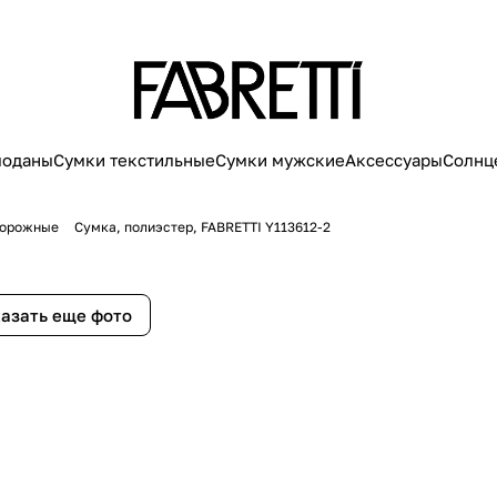
моданы
Сумки текстильные
Сумки мужские
Аксессуары
Солнц
дорожные
Сумка, полиэстер, FABRETTI Y113612-2
азать еще фото