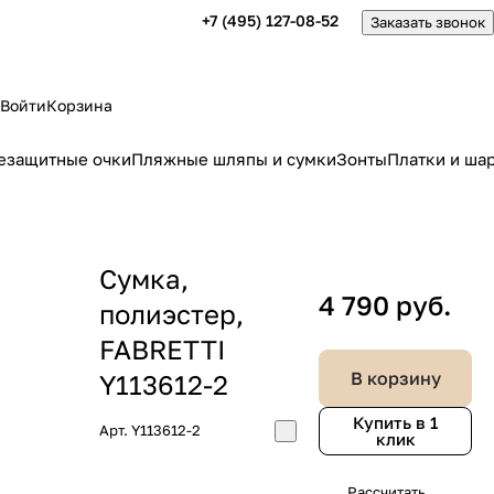
+7 (495) 127-08-52
Заказать звонок
Войти
Корзина
езащитные очки
Пляжные шляпы и сумки
Зонты
Платки и ша
Сумка,
4 790 руб.
полиэстер,
FABRETTI
В корзину
Y113612-2
Купить в 1
Арт.
Y113612-2
клик
Рассчитать