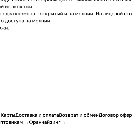
й из экокожи.
но два кармана – открытый и на молнии. На лицевой с
о доступа на молнии.
ожи.
 Карты
Доставка и оплата
Возврат и обмен
Договор офе
птовикам →
Франчайзинг →