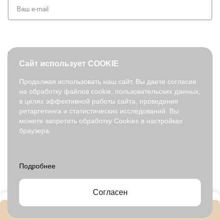
+7 (495) 127-08-52
Сайт использует COOKIE
order@fabretti.ru
Продолжая использовать наш сайт, Вы даете согласие
на обработку файлов cookie, пользовательских данных,
© 2026. fabretti.ru. Все права защищены
в целях эффективной работы сайта, проведения
На информационном ресурсе применяются
рекомендательные
ретаргетинга и статистических исследований. Вы
технологии
.
можете запретить обработку Cookies в настройках
браузера.
Все ресурсы сайта fabretti.ru, включая (но не ограничиваясь)
текстовую, графическую, фотографическую и видео информацию,
структуру, дизайн и оформление страниц, доменное имя,
фирменное наименование являются объектами авторского права и
прав на интеллектуальную собственность, защищены российским
законодательством и международными соглашениями об охране
авторских прав.
Читать далее
Согласен
В корзину