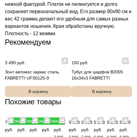
нежной фактурой. Платок не пилингуется и долго
сохраняет первоначальный вид. Его размер 90х90 см и
вес 42 грамма делают его удобным для самых разных
вариантов ношения. Края обработаны вручную.
Плотность - 12 момми.
Рекомендуем
3 490 руб.
150 руб.
Зонт автомат, каркас сталь,
Тубус для шарфов B2005
FABRETTI UFS0125-9
16x34x3 FABRETTI
В корзину
В корзину
Похожие товары
Новинка
Новинка
Новинка
Новинка
7 990
7 990
7 990
7 990
5 993
5 993
5 993
5 243
5 243
5 243
руб.
руб.
руб.
руб.
руб.
руб.
руб.
руб.
руб.
руб.