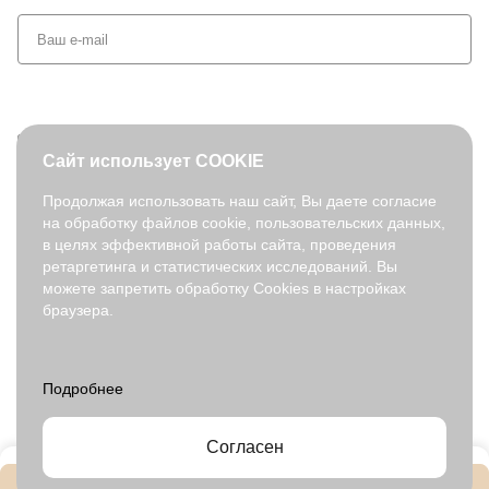
+7 (495) 127-08-52
Сайт использует COOKIE
order@fabretti.ru
Продолжая использовать наш сайт, Вы даете согласие
на обработку файлов cookie, пользовательских данных,
© 2026. fabretti.ru. Все права защищены
в целях эффективной работы сайта, проведения
На информационном ресурсе применяются
рекомендательные
ретаргетинга и статистических исследований. Вы
технологии
.
можете запретить обработку Cookies в настройках
браузера.
Все ресурсы сайта fabretti.ru, включая (но не ограничиваясь)
текстовую, графическую, фотографическую и видео информацию,
структуру, дизайн и оформление страниц, доменное имя,
фирменное наименование являются объектами авторского права и
прав на интеллектуальную собственность, защищены российским
законодательством и международными соглашениями об охране
авторских прав.
Читать далее
Согласен