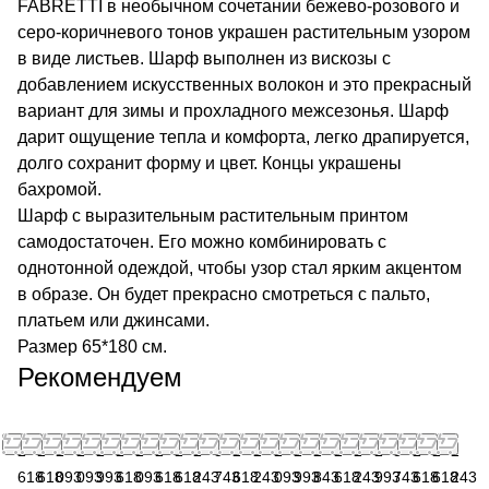
FABRETTI в необычном сочетании бежево-розового и
серо-коричневого тонов украшен растительным узором
в виде листьев. Шарф выполнен из вискозы с
добавлением искусственных волокон и это прекрасный
вариант для зимы и прохладного межсезонья. Шарф
дарит ощущение тепла и комфорта, легко драпируется,
долго сохранит форму и цвет. Концы украшены
бахромой.
Шарф с выразительным растительным принтом
самодостаточен. Его можно комбинировать с
однотонной одеждой, чтобы узор стал ярким акцентом
в образе. Он будет прекрасно смотреться с пальто,
платьем или джинсами.
Размер 65*180 см.
Рекомендуем
2
2
2
2
2
2
2
2
2
2
3
2
2
2
2
2
2
2
2
3
2
2
2
618
618
093
093
993
618
093
618
618
243
743
618
243
093
993
843
618
243
993
743
618
618
243