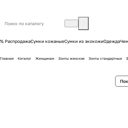
% Распродажа
Сумки кожаные
Сумки из экокожи
Одежда
Че
Главная
Каталог
Женщинам
Зонты женские
Зонты стандартные
З
Пок