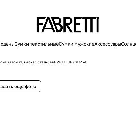
моданы
Сумки текстильные
Сумки мужские
Аксессуары
Солнц
онт автомат, каркас сталь, FABRETTI UFS0114-4
азать еще фото