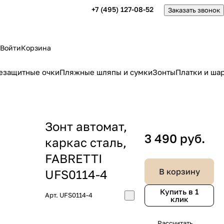
+7 (495) 127-08-52
Заказать звонок
Войти
Корзина
езащитные очки
Пляжные шляпы и сумки
Зонты
Платки и ша
Зонт автомат,
3 490 руб.
каркас сталь,
FABRETTI
В корзину
UFS0114-4
Купить в 1
Арт.
UFS0114-4
клик
Рассчитать