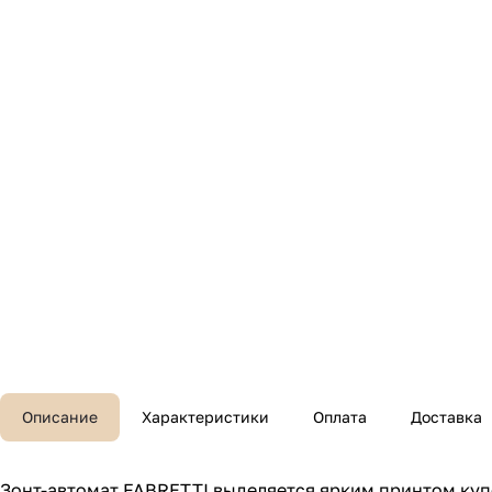
Описание
Характеристики
Оплата
Доставка
Зонт-автомат FABRETTI выделяется ярким принтом купо