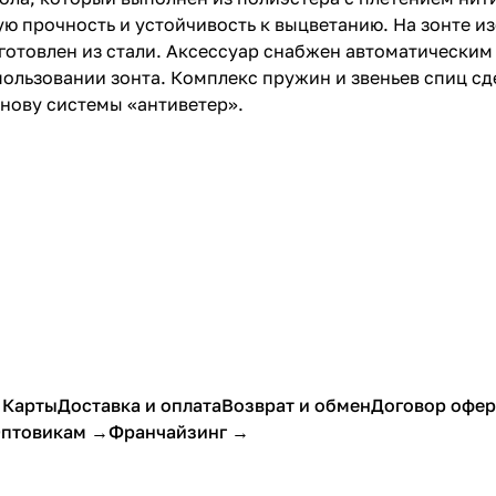
ую прочность и устойчивость к выцветанию. На зонте 
зготовлен из стали. Аксессуар снабжен автоматически
льзовании зонта. Комплекс пружин и звеньев спиц сде
снову системы «антиветер».
 Карты
Доставка и оплата
Возврат и обмен
Договор офе
птовикам →
Франчайзинг →