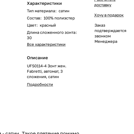
Характеристики
доставку
Тип материала
:
сатин
Хочу в подарок
Состав
:
100% полиэстер
Цвет
:
красный
Заказ
подтверждается
Длина сложенного зонта
:
звонком
30
Менеджера
Все характеристики
Описание
UFS0114-4 Зонт жен.
Fabretti, автомат, 3
сложения, сатин
Подробности
 - сатин. Такое плетение помимо