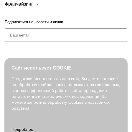
Франчайзинг →
Подписаться
на новости и акции
+7 (495) 127-08-52
Сайт использует COOKIE
order@fabretti.ru
Продолжая использовать наш сайт, Вы даете согласие
на обработку файлов cookie, пользовательских данных,
© 2026. fabretti.ru. Все права защищены
в целях эффективной работы сайта, проведения
На информационном ресурсе применяются
рекомендательные
ретаргетинга и статистических исследований. Вы
технологии
.
можете запретить обработку Cookies в настройках
браузера.
Все ресурсы сайта fabretti.ru, включая (но не ограничиваясь)
текстовую, графическую, фотографическую и видео информацию,
структуру, дизайн и оформление страниц, доменное имя,
фирменное наименование являются объектами авторского права и
прав на интеллектуальную собственность, защищены российским