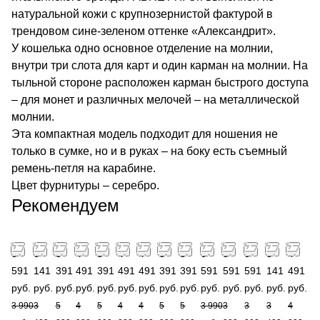
натуральной кожи с крупнозернистой фактурой в
трендовом сине-зеленом оттенке «Александрит».
У кошелька одно основное отделение на молнии,
внутри три слота для карт и один карман на молнии. На
тыльной стороне расположен карман быстрого доступа
– для монет и различных мелочей – на металлической
молнии.
Эта компактная модель подходит для ношения не
только в сумке, но и в руках – на боку есть съемный
ремень-петля на карабине.
Цвет фурнитуры – серебро.
Рекомендуем
3
3
5
4
5
4
4
5
5
3
3
3
3
4
591
141
391
491
391
491
491
391
391
591
591
591
141
491
руб.
руб.
руб.
руб.
руб.
руб.
руб.
руб.
руб.
руб.
руб.
руб.
руб.
руб.
3 990
3
5
4
5
4
4
5
5
3 990
3
3
3
4