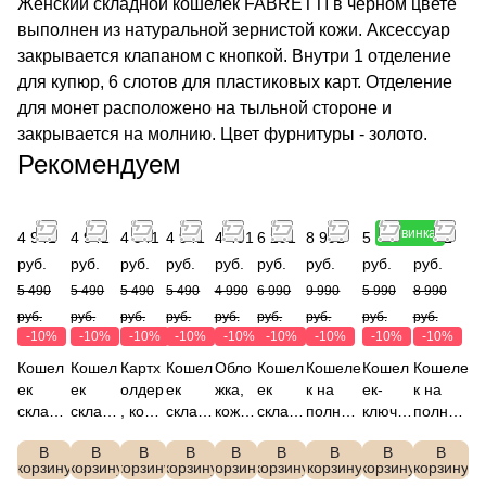
Женский складной кошелек FABRETTI в черном цвете
выполнен из натуральной зернистой кожи. Аксессуар
закрывается клапаном с кнопкой. Внутри 1 отделение
для купюр, 6 слотов для пластиковых карт. Отделение
для монет расположено на тыльной стороне и
закрывается на молнию. Цвет фурнитуры - золото.
Рекомендуем
Новинка
4 941
4 941
4 941
4 941
4 491
6 291
8 991
5 391
8 091
руб.
руб.
руб.
руб.
руб.
руб.
руб.
руб.
руб.
5 490
5 490
5 490
5 490
4 990
6 990
9 990
5 990
8 990
руб.
руб.
руб.
руб.
руб.
руб.
руб.
руб.
руб.
-10%
-10%
-10%
-10%
-10%
-10%
-10%
-10%
-10%
Кошел
Кошел
Картх
Кошел
Обло
Кошел
Кошеле
Кошел
Кошеле
ек
ек
олдер
ек
жка,
ек
к на
ек-
к на
складн
складн
, кожа
склад
кожа
складн
полную
ключн
полную
ой,
ой,
зерни
ной,
зерни
ой,
купюру,
ица,
купюру,
В
В
В
В
В
В
В
В
В
кожа
кожа
стая,
кожа
стая,
кожа
кожа
кожа
кожа
корзину
корзину
корзину
корзину
корзину
корзину
корзину
корзину
корзину
зернис
зернис
FABR
зерни
FABR
зернис
зернист
зернис
зернист