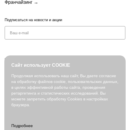
Франчайзинг →
Подписаться
на новости и акции
+7 (495) 127-08-52
Сайт использует COOKIE
order@fabretti.ru
Продолжая использовать наш сайт, Вы даете согласие
на обработку файлов cookie, пользовательских данных,
© 2026. fabretti.ru. Все права защищены
в целях эффективной работы сайта, проведения
На информационном ресурсе применяются
рекомендательные
ретаргетинга и статистических исследований. Вы
технологии
.
можете запретить обработку Cookies в настройках
браузера.
Все ресурсы сайта fabretti.ru, включая (но не ограничиваясь)
текстовую, графическую, фотографическую и видео информацию,
структуру, дизайн и оформление страниц, доменное имя,
фирменное наименование являются объектами авторского права и
прав на интеллектуальную собственность, защищены российским