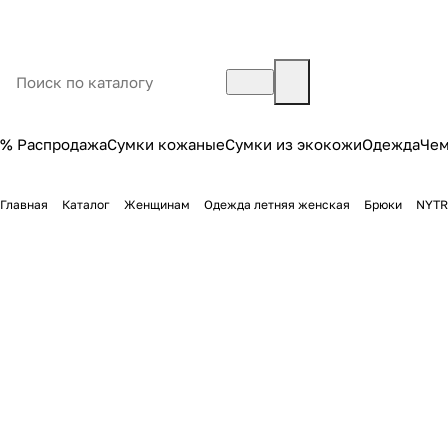
% Распродажа
Сумки кожаные
Сумки из экокожи
Одежда
Че
Главная
Каталог
Женщинам
Одежда летняя женская
Брюки
NYTR