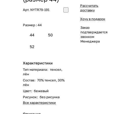
Рассчитать
Арт.
NYTR79-191
доставку
Хочу в подарок
Размер :
44
Заказ
подтверждается
44
50
звонком
Менеджера
52
Характеристики
Тип материала
:
тенсел,
лён
Состав
:
70% тенсел, 30%
лён
Цвет
:
бежевый
Рисунок
:
без рисунка
Все характеристики
Описание