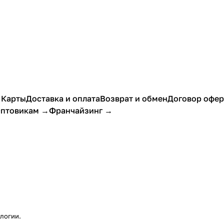
 Карты
Доставка и оплата
Возврат и обмен
Договор офе
птовикам →
Франчайзинг →
ологии
.