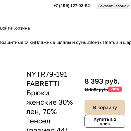
+7 (495) 127-08-52
Заказать звонок
Войти
Корзина
езащитные очки
Пляжные шляпы и сумки
Зонты
Платки и ша
NYTR79-191
8 393 руб.
FABRETTI
11 990 руб.
-30%
Брюки
женские 30%
В корзину
лен, 70%
тенсел
Купить в 1
клик
(размер 44)