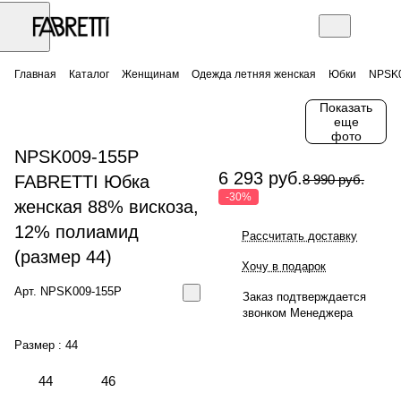
Главная
Каталог
Женщинам
Одежда летняя женская
Юбки
NPSK0
Показать
еще
фото
NPSK009-155P
6 293 руб.
FABRETTI Юбка
8 990 руб.
-30%
женская 88% вискоза,
12% полиамид
Рассчитать доставку
(размер 44)
Хочу в подарок
Арт.
NPSK009-155P
Заказ подтверждается
звонком Менеджера
Размер :
44
44
46