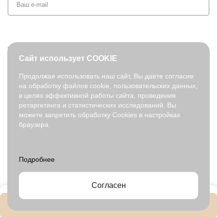
+7 (495) 127-08-52
Сайт использует COOKIE
order@fabretti.ru
Продолжая использовать наш сайт, Вы даете согласие
на обработку файлов cookie, пользовательских данных,
© 2026. fabretti.ru. Все права защищены
в целях эффективной работы сайта, проведения
На информационном ресурсе применяются
рекомендательные
ретаргетинга и статистических исследований. Вы
технологии
.
можете запретить обработку Cookies в настройках
браузера.
Все ресурсы сайта fabretti.ru, включая (но не ограничиваясь)
текстовую, графическую, фотографическую и видео информацию,
структуру, дизайн и оформление страниц, доменное имя,
фирменное наименование являются объектами авторского права и
прав на интеллектуальную собственность, защищены российским
законодательством и международными соглашениями об охране
авторских прав.
Читать далее
Согласен
В корзину