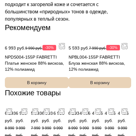
подходит к загорелой коже и сочетается с
большинством «природных» тонов в одежде,
популярных в теплый сезон.
Рекомендуем
6 993 руб.
-30%
5 593 руб.
-30%
9 990 руб.
7 990 руб.
NPDS004-155P FABRETTI
NPBL004-155P FABRETTI
Платье женское 88% вискоза,
Блуза женская 88% вискоза,
12% полиамид
12% полиамид
В корзину
В корзину
Похожие товары
6 293
6 993
5 593
6 993
6 993
6 293
4 496
4 496
4 496
4 496
руб.
руб.
руб.
руб.
руб.
руб.
руб.
руб.
руб.
руб.
8 990
9 990
7 990
9 990
9 990
8 990
9 990
9 990
9 990
9 990
руб.
руб.
руб.
руб.
руб.
руб.
руб.
руб.
руб.
руб.