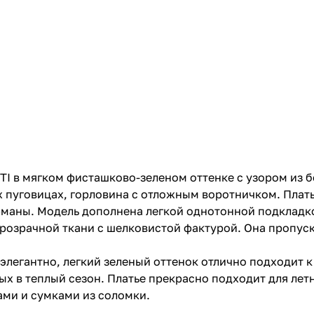
TI в мягком фисташково-зеленом оттенке с узором из б
х пуговицах, горловина с отложным воротничком. Плать
рманы. Модель дополнена легкой однотонной подкладк
прозрачной ткани с шелковистой фактурой. Она пропуск
легантно, легкий зеленый оттенок отлично подходит к 
 в теплый сезон. Платье прекрасно подходит для летн
ами и сумками из соломки.