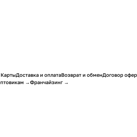
 Карты
Доставка и оплата
Возврат и обмен
Договор офе
птовикам →
Франчайзинг →