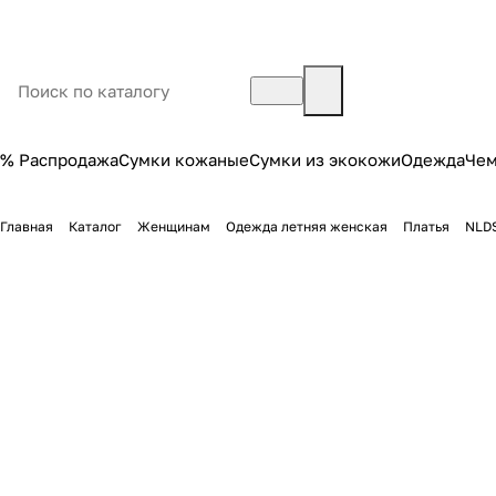
% Распродажа
Сумки кожаные
Сумки из экокожи
Одежда
Че
Главная
Каталог
Женщинам
Одежда летняя женская
Платья
NLDS