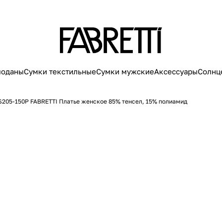
моданы
Сумки текстильные
Сумки мужские
Аксессуары
Солнц
205-150P FABRETTI Платье женское 85% тенсел, 15% полиамид