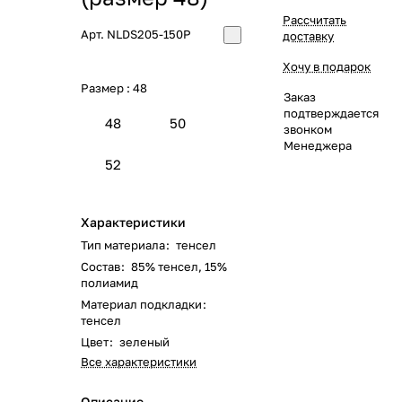
Рассчитать
Арт.
NLDS205-150P
доставку
Хочу в подарок
Размер :
48
Заказ
подтверждается
48
50
звонком
Менеджера
52
Характеристики
Тип материала
:
тенсел
Состав
:
85% тенсел, 15%
полиамид
Материал подкладки
:
тенсел
Цвет
:
зеленый
Все характеристики
Описание