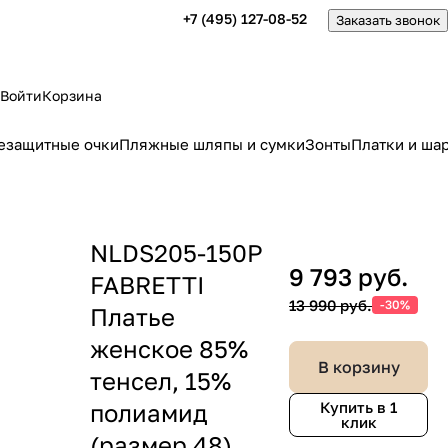
+7 (495) 127-08-52
Заказать звонок
Войти
Корзина
езащитные очки
Пляжные шляпы и сумки
Зонты
Платки и ша
NLDS205-150P
9 793 руб.
FABRETTI
13 990 руб.
-30%
Платье
женское 85%
В корзину
тенсел, 15%
полиамид
Купить в 1
клик
(размер 48)