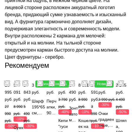
приятной на ощупь, в нежном черном цвете. На
лицевой стороне расположен аккуратный логотип
бренда, придающий сумке узнаваемость и изысканный
вид. А фурнитура гармонично дополняет дизайн,
подчеркивая элегантность и современность модели.
Внутри расположены 2 кармана для мелочей:
открытый и на молнии. На тыльной стороне
предусмотрен карман быстрого доступа на молнии.
Цвет фурнитуры - серебро.
Рекомендуем
Новинка
Новинка
Новинка
13
8
3
3 490
1 790
2 274
3
8 091
3
2 793
2 245
995
091
843
руб.
руб.
руб.
490
руб.
591
руб.
руб.
руб.
руб.
руб.
руб.
руб.
3 790
8 990
3 990 руб.
4 490
Шарф
Перч
-30%
27
8 990
5
195*65
атки,
руб.
руб.
3
руб.
Зонт
-40%
-10%
-50%
см,
90%
Очки
990
руб.
490
авто
990
состав
полиэ
-10%
градиен
мат,
Кепи
Кошел
Шляп
руб.
руб.
руб.
80%
стер,
тные,
карк
-50%
-30%
"гуси
ек на
-10%
а,
Сумк
полиэс
10%
УФ-
ас