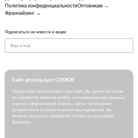
Политика конфиденциальности
Оптовикам →
Франчайзинг →
Подписаться
на новости и акции
+7 (495) 127-08-52
Сайт использует COOKIE
order@fabretti.ru
Продолжая использовать наш сайт, Вы даете согласие
на обработку файлов cookie, пользовательских данных,
© 2026. fabretti.ru. Все права защищены
в целях эффективной работы сайта, проведения
На информационном ресурсе применяются
рекомендательные
ретаргетинга и статистических исследований. Вы
технологии
.
можете запретить обработку Cookies в настройках
браузера.
Все ресурсы сайта fabretti.ru, включая (но не ограничиваясь)
текстовую, графическую, фотографическую и видео информацию,
структуру, дизайн и оформление страниц, доменное имя,