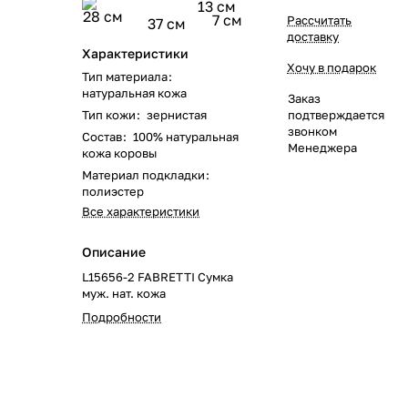
13 см
28 см
7 см
Рассчитать
37 см
доставку
Характеристики
Хочу в подарок
Тип материала
:
натуральная кожа
Заказ
Тип кожи
:
зернистая
подтверждается
звонком
Состав
:
100% натуральная
Менеджера
кожа коровы
Материал подкладки
:
полиэстер
Все характеристики
Описание
L15656-2 FABRETTI Сумка
муж. нат. кожа
Подробности