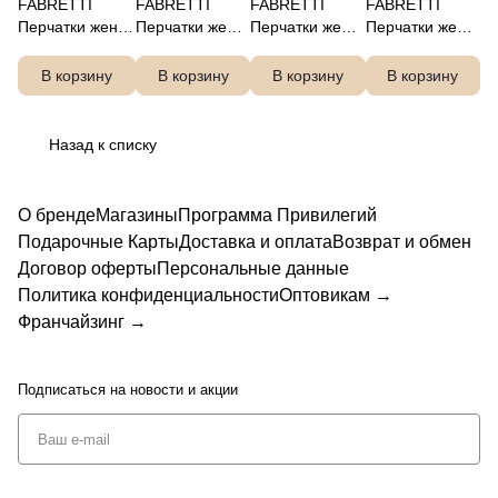
FABRETTI
FABRETTI
FABRETTI
FABRETTI
Перчатки жен.
Перчатки жен.
Перчатки жен.
Перчатки жен.
нат. кожа
нат. кожа
нат. кожа
нат. кожа
В корзину
В корзину
В корзину
В корзину
Назад к списку
О бренде
Магазины
Программа Привилегий
Подарочные Карты
Доставка и оплата
Возврат и обмен
Договор оферты
Персональные данные
Политика конфиденциальности
Оптовикам →
Франчайзинг →
Подписаться
на новости и акции